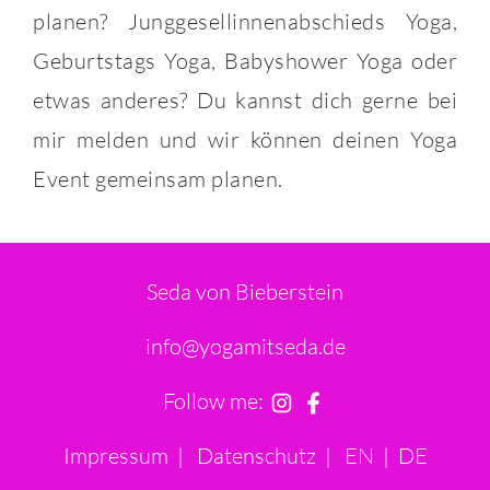
planen? Junggesellinnenabschieds Yoga,
Geburtstags Yoga, Babyshower Yoga oder
etwas anderes? Du kannst dich gerne bei
mir melden und wir können deinen Yoga
Event gemeinsam planen.
Seda von Bieberstein
info@yogamitseda.de
Follow me:
Impressum
|
Datenschutz
|
EN
|
DE